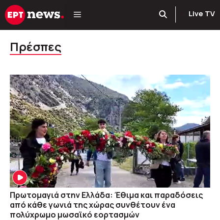
Μετάβαση
Live TV
σε
περιεχόμενο
Πρέσπες
Πρωτομαγιά στην Ελλάδα: Έθιμα και παραδόσεις
από κάθε γωνιά της χώρας συνθέτουν ένα
πολύχρωμο μωσαϊκό εορτασμών