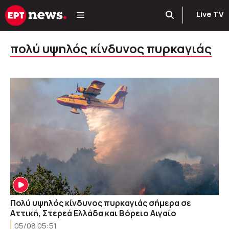
Μετάβαση
Live TV
σε
περιεχόμενο
πολύ υψηλός κίνδυνος πυρκαγιάς
Πολύ υψηλός κίνδυνος πυρκαγιάς σήμερα σε
Αττική, Στερεά Ελλάδα και Βόρειο Αιγαίο
05/08 05:51