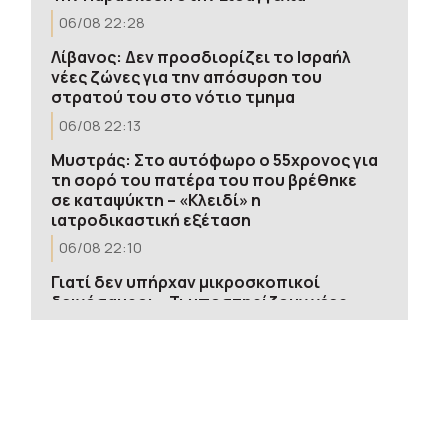
06/08 22:28
Λίβανος: Δεν προσδιορίζει το Ισραήλ
νέες ζώνες για την απόσυρση του
στρατού του στο νότιο τμημα
06/08 22:13
Μυστράς: Στο αυτόφωρο ο 55χρονος για
τη σορό του πατέρα του που βρέθηκε
σε καταψύκτη – «Κλειδί» η
ιατροδικαστική εξέταση
06/08 22:10
Γιατί δεν υπήρχαν μικροσκοπικοί
δεινόσαυροι – Τι υποστηρίζουν νέες
έρευνες
06/08 22:05
WP: Ο Τραμπ «έχρισε» ως διάδοχο του
τον Βανς – Είπε σε δωρητές των
Ρεπουμπλικάνων ότι θέλει να τον δει να
κερδίζει τις εκλογές του 2028