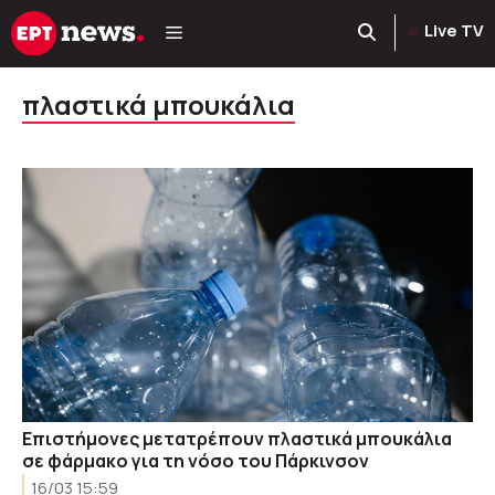
Μετάβαση
Live TV
σε
περιεχόμενο
πλαστικά μπουκάλια
Επιστήμονες μετατρέπουν πλαστικά μπουκάλια
σε φάρμακο για τη νόσο του Πάρκινσον
16/03 15:59