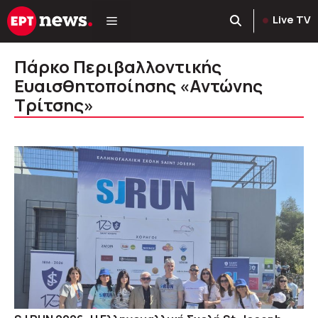
Μετάβαση
Live TV
σε
περιεχόμενο
Πάρκο Περιβαλλοντικής
Ευαισθητοποίησης «Αντώνης
Τρίτσης»