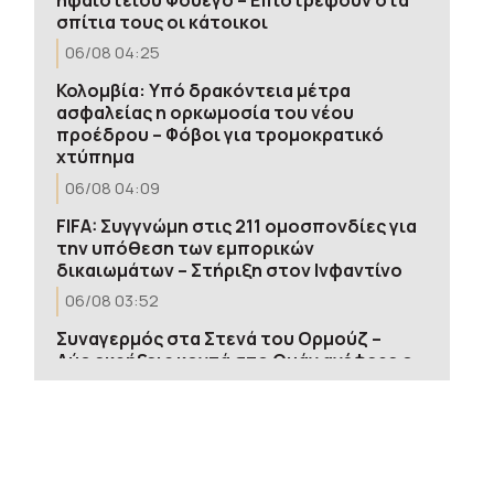
σπίτια τους οι κάτοικοι
06/08 04:25
Κολομβία: Υπό δρακόντεια μέτρα
ασφαλείας η ορκωμοσία του νέου
προέδρου – Φόβοι για τρομοκρατικό
χτύπημα
06/08 04:09
FIFA: Συγγνώμη στις 211 ομοσπονδίες για
την υπόθεση των εμπορικών
δικαιωμάτων – Στήριξη στον Ινφαντίνο
06/08 03:52
Συναγερμός στα Στενά του Ορμούζ –
Δύο εκρήξεις κοντά στο Ομάν ανέφερε ο
πλοίαρχος ενός δεξαμενόπλοιου
06/08 03:36
Τραμπ: «Προτιμώ μία συμφωνία με το
Ιράν – Δεν θέλω να σκοτώνονται