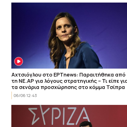
Αχτσιόγλου στο ΕΡΤnews: Παραιτήθηκα από
τη ΝΕ.ΑΡ για λόγους στρατηγικής – Τι είπε γι
τα σενάρια προσχώρησης στο κόμμα Τσίπρα
06/06 12:43