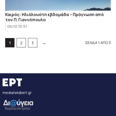
Καιρός: Ηλιόλουστη εβδομάδα – Πρόγνωση από
τον Π. Γιαννόπουλο
06/10 15:51
→
ΣΕΛΙΔΑ 1 ΑΠΟ 3
Σελίδα
Σελίδα
Σελίδα
1
2
3
mediatek@ert.gr