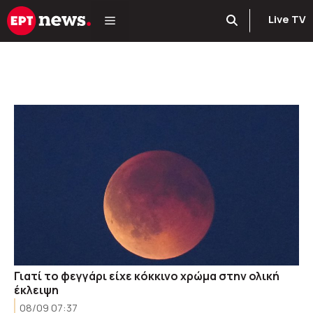
Μετάβαση
Live TV
σε
περιεχόμενο
Γιατί το φεγγάρι είχε κόκκινο χρώμα στην ολική
έκλειψη
08/09 07:37