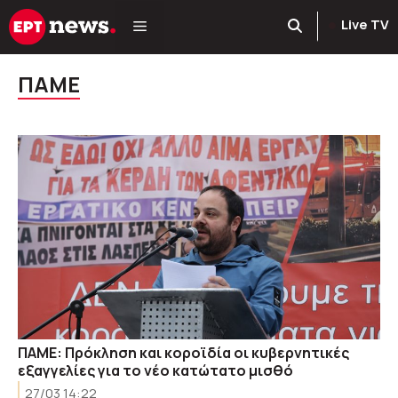
Μετάβαση
Live TV
σε
περιεχόμενο
ΠΑΜΕ
ΠΑΜΕ: Πρόκληση και κοροϊδία οι κυβερνητικές
εξαγγελίες για το νέο κατώτατο μισθό
27/03 14:22