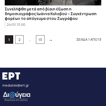
Συνελήφθη μετά από βίαιη έξωση η
δημοσιογράφος Ιωάννα Κολοβού – Συγκέντρωση
φορέων το απόγευμα στου Ζωγράφου
24/01 13:00
→
Σελίδα
Σελίδα
Σελίδα
ΣΕΛΙΔΑ 1 ΑΠΟ 13
1
2
…
13
mediatek@ert.gr