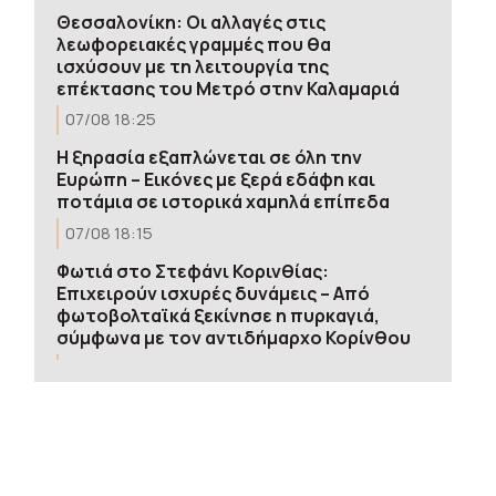
Θεσσαλονίκη: Οι αλλαγές στις
λεωφορειακές γραμμές που θα
ισχύσουν με τη λειτουργία της
επέκτασης του Μετρό στην Καλαμαριά
07/08 18:25
Η ξηρασία εξαπλώνεται σε όλη την
Ευρώπη – Εικόνες με ξερά εδάφη και
ποτάμια σε ιστορικά χαμηλά επίπεδα
07/08 18:15
Φωτιά στο Στεφάνι Κορινθίας:
Επιχειρούν ισχυρές δυνάμεις – Από
φωτοβολταϊκά ξεκίνησε η πυρκαγιά,
σύμφωνα με τον αντιδήμαρχο Κορίνθου
07/08 18:06
Κοζάνη: Φωτιά σε χορτολιβαδική
έκταση στην Ερμακιά
07/08 18:04