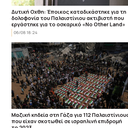
Δυτική Οχθη: Έποικος καταδικάστηκε για τη
δολοφονία του Παλαιστίνιου ακτιβιστή που
εργάστηκε για το οσκαρικό «No Other Land»
06/08 18:24
Μαζική κηδεία στη Γάζα για 112 Παλαιστίνιου
που είχαν σκοτωθεί σε ισραηλινή επιδρομή
το 2023