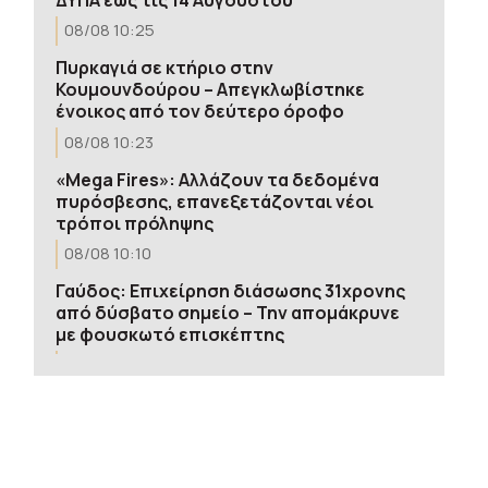
08/08 10:25
Πυρκαγιά σε κτήριο στην
Κουμουνδούρου – Απεγκλωβίστηκε
ένοικος από τον δεύτερο όροφο
08/08 10:23
«Mega Fires»: Αλλάζουν τα δεδομένα
πυρόσβεσης, επανεξετάζονται νέοι
τρόποι πρόληψης
08/08 10:10
Γαύδος: Επιχείρηση διάσωσης 31χρονης
από δύσβατο σημείο – Την απομάκρυνε
με φουσκωτό επισκέπτης
08/08 10:00
Λασίθι: Οριοθετήθηκε η πυρκαγιά στα
Αχλάδια- Παραμένουν πυροσβεστικές
δυνάμεις
08/08 09:53