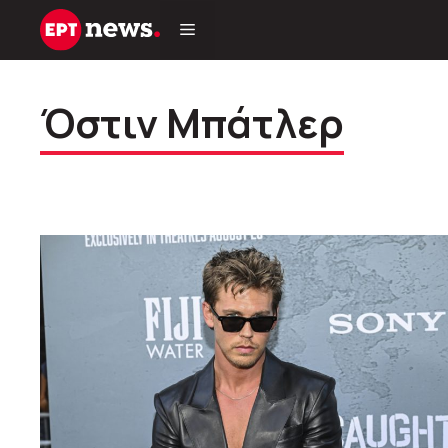
Μετάβαση
σε
περιεχόμενο
Όστιν Μπάτλερ