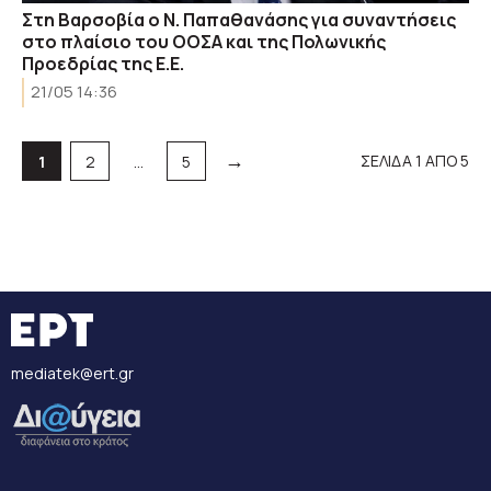
Στη Βαρσοβία o N. Παπαθανάσης για συναντήσεις
στο πλαίσιο του ΟΟΣΑ και της Πολωνικής
Προεδρίας της Ε.Ε.
21/05 14:36
→
Σελίδα
Σελίδα
Σελίδα
ΣΕΛΙΔΑ 1 ΑΠΟ 5
1
2
…
5
mediatek@ert.gr