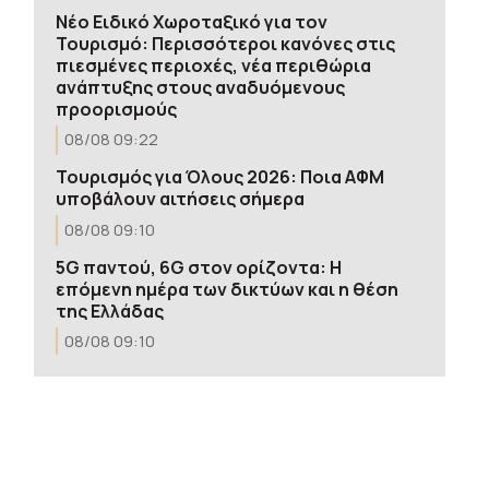
Νέο Ειδικό Χωροταξικό για τον
Τουρισμό: Περισσότεροι κανόνες στις
πιεσμένες περιοχές, νέα περιθώρια
ανάπτυξης στους αναδυόμενους
προορισμούς
08/08 09:22
Τουρισμός για Όλους 2026: Ποια ΑΦΜ
υποβάλουν αιτήσεις σήμερα
08/08 09:10
5G παντού, 6G στον ορίζοντα: Η
επόμενη ημέρα των δικτύων και η θέση
της Ελλάδας
08/08 09:10
Πυρκαγιά Αττικοβοιωτίας: Το 55% της
καμένης έκτασης κάηκε μέσα στη νύχτα –
Απελευθέρωσε ενέργεια τουλάχιστον
380 TJ
08/08 08:57