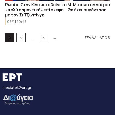
Ρωσία: Στην Κίνα μεταβαίνει ο Μ. Μισούστιν για μια
«πολύ σημαντική» επίσκεψη – Θα έχει συνάντηση
με τον Σι Τζινπίνγκ
03/11 10:43
→
Σελίδα
Σελίδα
Σελίδα
ΣΕΛΙΔΑ 1 ΑΠΟ 5
1
2
…
5
mediatek@ert.gr