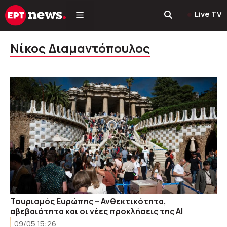
Μετάβαση
Live TV
σε
περιεχόμενο
Νίκος Διαμαντόπουλος
Τουρισμός Ευρώπης – Ανθεκτικότητα,
αβεβαιότητα και οι νέες προκλήσεις της AI
09/05 15:26