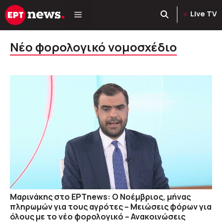
Μετάβαση
Live TV
σε
περιεχόμενο
Νέο φορολογικό νομοσχέδιο
Μαρινάκης στο ΕΡΤnews: Ο Νοέμβριος, μήνας
πληρωμών για τους αγρότες – Μειώσεις φόρων για
όλους με το νέο φορολογικό – Ανακοινώσεις