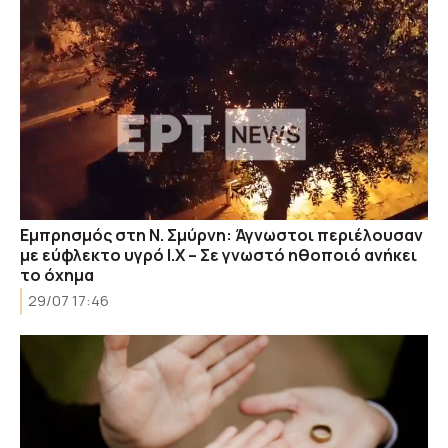
Εμπρησμός στη Ν. Σμύρνη: Άγνωστοι περιέλουσαν
με εύφλεκτο υγρό Ι.Χ – Σε γνωστό ηθοποιό ανήκει
το όχημα
29/07 17:46