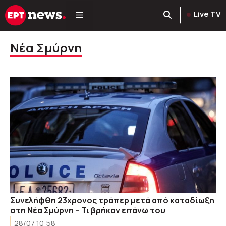
Μετάβαση
Live TV
σε
περιεχόμενο
Νέα Σμύρνη
Συνελήφθη 23χρονος τράπερ μετά από καταδίωξη
στη Νέα Σμύρνη – Τι βρήκαν επάνω του
28/07 10:58