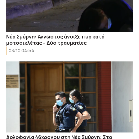
Νέα Σμύρνη: Άγνωστος άνοιξε πυρ κατά
μοτοσικλέτας – Δύο τραυματίες
03/10 04:54
Δολοφονία 46χρονου στη Νέα Σμύρνη: Στο