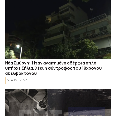
Νέα Σμύρνη: Ήταν αγαπημένα αδέρφια απλά
υπήρχε ζήλια, λέει η σύντροφος του 18χρονου
αδελφοκτόνου
28/12 17:23