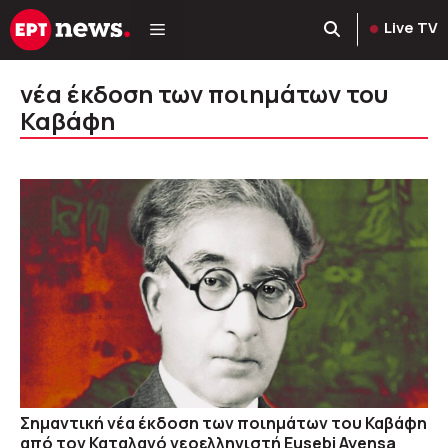
Μετάβαση
Live TV
σε
περιεχόμενο
νέα έκδοση των ποιημάτων του
Καβάφη
Σημαντική νέα έκδοση των ποιημάτων του Καβάφη
από τον Καταλανό νεοελληνιστή Eusebi Ayensa