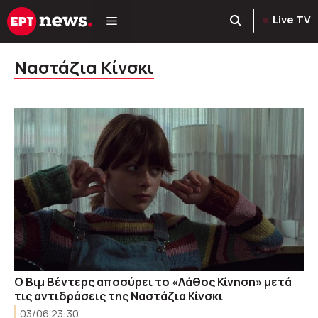
Μετάβαση
Live TV
σε
περιεχόμενο
Ναστάζια Κίνσκι
Ο Βιμ Βέντερς αποσύρει το «Λάθος Κίνηση» μετά
τις αντιδράσεις της Ναστάζια Κίνσκι
03/06 23:30