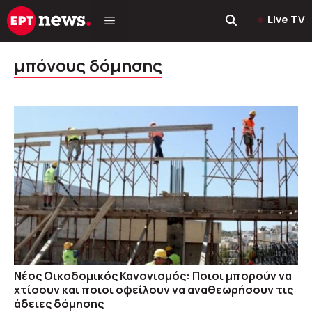
Μετάβαση
Live TV
σε
περιεχόμενο
μπόνους δόμησης
Νέος Οικοδομικός Κανονισμός: Ποιοι μπορούν να
χτίσουν και ποιοι οφείλουν να αναθεωρήσουν τις
άδειες δόμησης