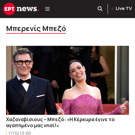
Μετάβαση
Live TV
σε
περιεχόμενο
Μπερενίς Μπεζό
Χαζαναβίσιους – Μπεζό: «Η Κέρκυρα έγινε το
αγαπημένο μας νησί!»
17/10 13:00