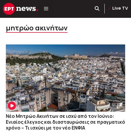
Μετάβαση
Live TV
σε
περιεχόμενο
μητρώο ακινήτων
Νέο Μητρώο Ακινήτων σε ισχύ από τον Ιούνιο:
Ενιαίος έλεγχος και διασταυρώσεις σε πραγματικό
χρόνο – Τι ισχύει με τον νέο ΕΝΦΙΑ