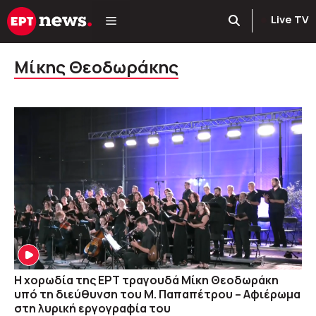
Μετάβαση
Live TV
σε
περιεχόμενο
Μίκης Θεοδωράκης
Η χορωδία της ΕΡΤ τραγουδά Μίκη Θεοδωράκη
υπό τη διεύθυνση του Μ. Παπαπέτρου – Αφιέρωμα
στη λυρική εργογραφία του