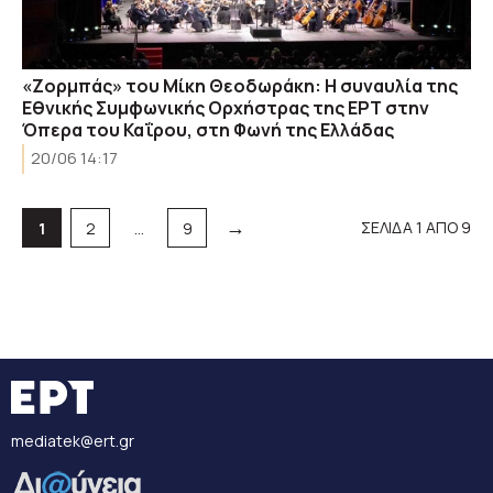
«Ζορμπάς» του Μίκη Θεοδωράκη: Η συναυλία της
Εθνικής Συμφωνικής Ορχήστρας της ΕΡΤ στην
Όπερα του Καΐρου, στη Φωνή της Ελλάδας
20/06 14:17
→
Σελίδα
Σελίδα
Σελίδα
ΣΕΛΙΔΑ 1 ΑΠΟ 9
1
2
…
9
mediatek@ert.gr