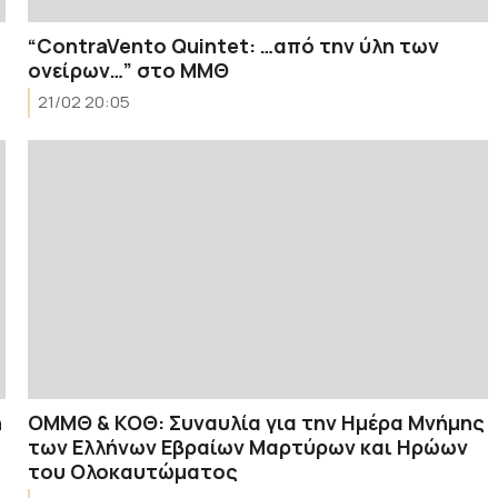
“ContraVento Quintet: …από την ύλη των
ονείρων…” στο ΜΜΘ
21/02 20:05
η
ΟΜΜΘ & ΚΟΘ: Συναυλία για την Ημέρα Μνήμης
των Ελλήνων Εβραίων Μαρτύρων και Ηρώων
του Ολοκαυτώματος