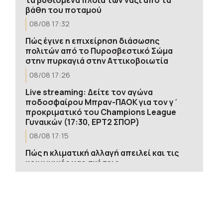
βάθη του ποταμού
08/08 17:32
Πώς έγινε η επιχείρηση διάσωσης
πολιτών από το Πυροσβεστικό Σώμα
στην πυρκαγιά στην Αττικοβοιωτία
08/08 17:26
Live streaming: Δείτε τον αγώνα
ποδοσφαίρου Μπραν-ΠΑΟΚ για τον γ΄
προκριματικό του Champions League
Γυναικών (17:30, ΕΡΤ2 ΣΠΟΡ)
08/08 17:15
Πώς η κλιματική αλλαγή απειλεί και τις
κοινωνικές μας σχέσεις
08/08 17:13
Θεσσαλονίκη: Σε ύφεση η πυρκαγιά στη
Σίνδο
08/08 17:12