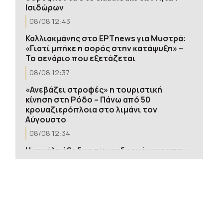
Ισιδώρων
08/08 12:43
Καλλιακμάνης στο ΕΡΤnews για Μυστρά:
«Γιατί μπήκε η σορός στην κατάψυξη» –
Το σενάριο που εξετάζεται
08/08 12:37
«Ανεβάζει στροφές» η τουριστική
κίνηση στη Ρόδο – Πάνω από 50
κρουαζιερόπλοια στο λιμάνι τον
Αύγουστο
08/08 12:34
Η μεγάλη έξοδος των εκδρομέων για τον
Δεκαπενταύγουστο: Αδειάζει η Αθήνα,
γεμίζουν λιμάνια και ΚΤΕΛ
08/08 12:30
ΗΠΑ: Η Γερουσία ενέκρινε προσωρινή
χρηματοδότηση για να αποτρέψει το
λουκέτο στις υπηρεσίες πριν τις