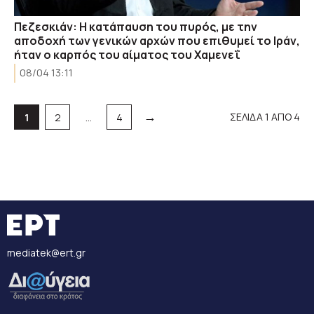
Πεζεσκιάν: Η κατάπαυση του πυρός, με την
αποδοχή των γενικών αρχών που επιθυμεί το Ιράν,
ήταν ο καρπός του αίματος του Χαμενεΐ
08/04 13:11
→
Σελίδα
Σελίδα
Σελίδα
ΣΕΛΙΔΑ 1 ΑΠΟ 4
1
2
…
4
mediatek@ert.gr