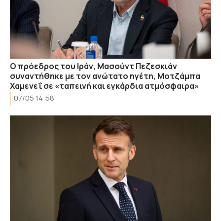
O πρόεδρος του Ιράν, Μασούντ Πεζεσκιάν
συναντήθηκε με τον ανώτατο ηγέτη, Μοτζάμπα
Χαμενεΐ σε «ταπεινή και εγκάρδια ατμόσφαιρα»
07/05 14:58