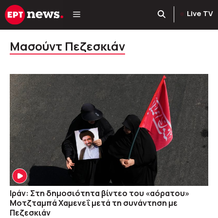
Μετάβαση
Live TV
σε
περιεχόμενο
Μασούντ Πεζεσκιάν
Ιράν: Στη δημοσιότητα βίντεο του «αόρατου»
Μοτζταμπά Χαμενεΐ μετά τη συνάντηση με
Πεζεσκιάν