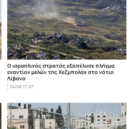
Ο ισραηλινός στρατός εξαπέλυσε πλήγμα
εναντίον μελών της Χεζμπολάχ στο νότιο
Λίβανο
24/06 17:27