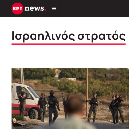
Μετάβαση
σε
περιεχόμενο
Ισραηλινός στρατός