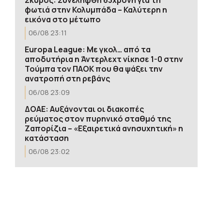
φωτιά στην Κολυμπάδα – Καλύτερη η
εικόνα στο μέτωπο
06/08 23:11
Europa League: Με γκολ… από τα
αποδυτήρια η Άντερλεχτ νίκησε 1-0 στην
Τούμπα τον ΠΑΟΚ που θα ψάξει την
ανατροπή στη ρεβάνς
06/08 23:09
ΔΟΑΕ: Αυξάνονται οι διακοπές
ρεύματος στον πυρηνικό σταθμό της
Ζαπορίζια – «Εξαιρετικά ανησυχητική» η
κατάσταση
06/08 23:02
Οι «μαύρες χήρες» της Ρωσίας –
Παντρεύονται νεοσύλλεκτους πριν
μεταβούν στο μέτωπο για να
εισπράξουν τις «παχυλές»
αποζημιώσεις