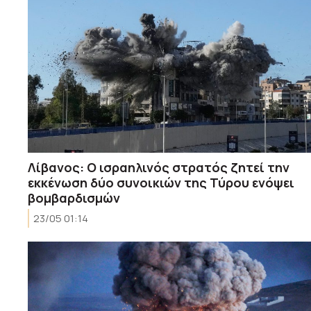
Λίβανος: Ο ισραηλινός στρατός ζητεί την
εκκένωση δύο συνοικιών της Τύρου ενόψει
βομβαρδισμών
23/05 01:14