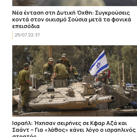
Νέα ένταση στη Δυτική Όχθη: Συγκρούσεις
κοντά στον οικισμό Σούσια μετά τα φονικά
επεισόδια
25/07 22:37
Ισραήλ: Ήχησαν σειρήνες σε Κφαρ Αζά και
Σαάντ – Για «λάθος» κάνει λόγο ο ισραηλινός
στρατός