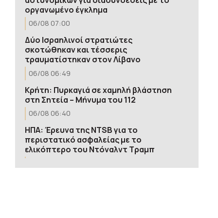
οργανωμένο έγκλημα
06/08 07:00
Δύο Ισραηλινοί στρατιώτες
σκοτώθηκαν και τέσσερις
τραυματίστηκαν στον Λίβανο
06/08 06:49
Κρήτη: Πυρκαγιά σε χαμηλή βλάστηση
στη Σητεία – Μήνυμα του 112
06/08 06:40
ΗΠΑ: Έρευνα της NTSB για το
περιστατικό ασφαλείας με το
ελικόπτερο του Ντόναλντ Τραμπ
06/08 06:23
Κατσαφάδος: Ολοκληρώνονται οι
αυτοψίες στο Πόρτο Γερμενό – Κανένας
πολίτης δεν θα μείνει χωρίς βοήθεια
06/08 06:06