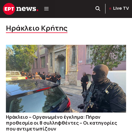
Μετάβαση
Live TV
σε
περιεχόμενο
Ηράκλειο Κρήτης
Ηράκλειο – Οργανωμένο έγκλημα: Πήραν
προθεσμία οι 8 συλληφθέντες – Οι κατηγορίες
που αντιμετωπίζουν