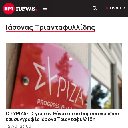
Μετάβαση
Live TV
σε
περιεχόμενο
Ιάσονας Τριανταφυλλίδης
Ο ΣΥΡΙΖΑ-ΠΣ για τον θάνατο του δημοσιογράφου
και συγγραφέα Ιάσονα Τριανταφυλλίδη
27/01 23:00