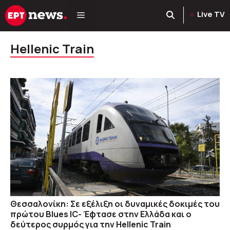
Μετάβαση
Live TV
σε
περιεχόμενο
Hellenic Train
Θεσσαλονίκη: Σε εξέλιξη οι δυναμικές δοκιμές του
πρώτου Blues IC- Έφτασε στην Ελλάδα και ο
δεύτερος συρμός για την Hellenic Train