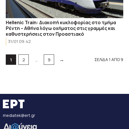
Hellenic Train: Διακοπή κυκλοφορίας στο τμήμα
Ρέντη – Αθήνα λόγω οχήματος στις γραμμές και
καθυστερήσεις στον Προαστιακό
31/01 09:42
→
Σελίδα
Σελίδα
Σελίδα
ΣΕΛΙΔΑ 1 ΑΠΟ 9
1
2
…
9
mediatek@ert.gr