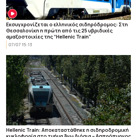
Εκσυγχρονίζεται ο ελληνικός σιδηρόδρομος: Στη
Θεσσαλονίκη η πρώτη από τις 25 υβριδικές
αμαξοστοιχίες της “Hellenic Train”
07/07 15:13
Hellenic Train: Αποκαταστάθηκε η σιδηροδρομική
κυκλοφορία στο τμήμα Άνω Λιόσια – Ασπρόπυργος