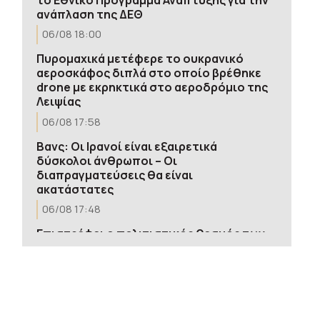
ανάπλαση της ΔΕΘ
06/08 18:00
Πυρομαχικά μετέφερε το ουκρανικό
αεροσκάφος διπλά στο οποίο βρέθηκε
drone με εκρηκτικά στο αεροδρόμιο της
Λειψίας
06/08 17:58
Βανς: Οι Ιρανοί είναι εξαιρετικά
δύσκολοι άνθρωποι – Οι
διαπραγματεύσεις θα είναι
ακατάστατες
06/08 17:48
Επιστρέφει ο πολιτιστικός θεσμός των
«Ηπειρωτικών» – Πρεμιέρα στις 22
Αυγούστου
06/08 17:39
Γιώργος Στρατούρης: Ο Έλληνας