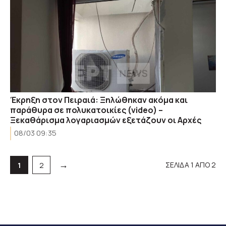
Έκρηξη στον Πειραιά: Ξηλώθηκαν ακόμα και
παράθυρα σε πολυκατοικίες (video) –
Ξεκαθάρισμα λογαριασμών εξετάζουν οι Αρχές
08/03 09:35
→
ΣΕΛΙΔΑ 1 ΑΠΟ 2
Σελίδα
Σελίδα
1
2