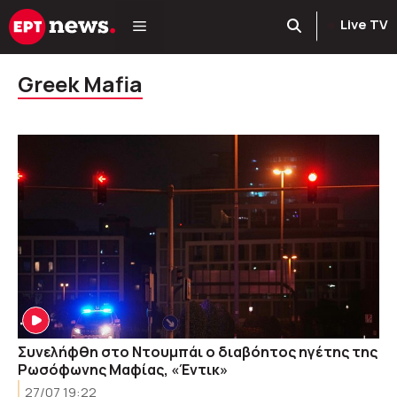
Μετάβαση
Live TV
σε
περιεχόμενο
Greek Mafia
Συνελήφθη στο Ντουμπάι ο διαβόητος ηγέτης της
Ρωσόφωνης Μαφίας, «Έντικ»
27/07 19:22