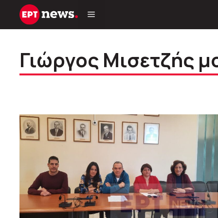
Μετάβαση
σε
περιεχόμενο
Γιώργος Μισετζής μ