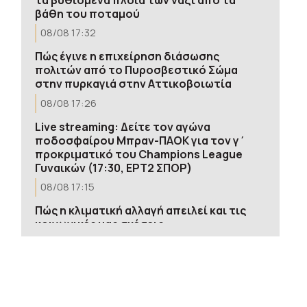
βάθη του ποταμού
08/08 17:32
Πώς έγινε η επιχείρηση διάσωσης
πολιτών από το Πυροσβεστικό Σώμα
στην πυρκαγιά στην Αττικοβοιωτία
08/08 17:26
Live streaming: Δείτε τον αγώνα
ποδοσφαίρου Μπραν-ΠΑΟΚ για τον γ΄
προκριματικό του Champions League
Γυναικών (17:30, ΕΡΤ2 ΣΠΟΡ)
08/08 17:15
Πώς η κλιματική αλλαγή απειλεί και τις
κοινωνικές μας σχέσεις
08/08 17:13
Θεσσαλονίκη: Σε ύφεση η πυρκαγιά στη
Σίνδο
08/08 17:12