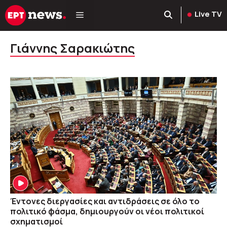
Μετάβαση
Live TV
σε
περιεχόμενο
Γιάννης Σαρακιώτης
Έντονες διεργασίες και αντιδράσεις σε όλο το
πολιτικό φάσμα, δημιουργούν οι νέοι πολιτικοί
σχηματισμοί