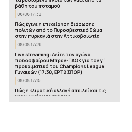
βάθη του ποταμού
08/08 17:32
Πώς έγινε η επιχείρηση διάσωσης
πολιτών από το Πυροσβεστικό Σώμα
στην πυρκαγιά στην Αττικοβοιωτία
08/08 17:26
Live streaming: Δείτε τον αγώνα
ποδοσφαίρου Μπραν-ΠΑΟΚ για τον γ΄
προκριματικό του Champions League
Γυναικών (17:30, ΕΡΤ2 ΣΠΟΡ)
08/08 17:15
Πώς η κλιματική αλλαγή απειλεί και τις
κοινωνικές μας σχέσεις
08/08 17:13
Θεσσαλονίκη: Σε ύφεση η πυρκαγιά στη
Σίνδο
08/08 17:12