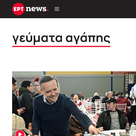
Μετάβαση
σε
περιεχόμενο
γεύματα αγάπης