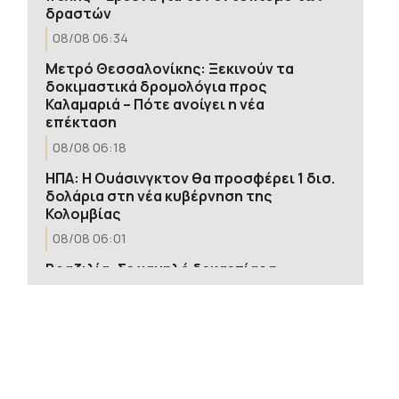
δραστών
08/08 06:34
Μετρό Θεσσαλονίκης: Ξεκινούν τα
δοκιμαστικά δρομολόγια προς
Καλαμαριά – Πότε ανοίγει η νέα
επέκταση
08/08 06:18
ΗΠΑ: H Ουάσινγκτον θα προσφέρει 1 δισ.
δολάρια στη νέα κυβέρνηση της
Κολομβίας
08/08 06:01
Βραζιλία: Σε χαμηλό δεκαετίας η
αποψίλωση του Αμαζονίου – Μειώθηκε
κατά 37%
08/08 05:53
Πυρκαγιές: «Κόκκινος» συναγερμός
σήμερα σε Κρήτη, Χίο, Σάμο και Ικαρία –
Δείτε τον χάρτη