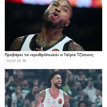
Προβάρει τα «ερυθρόλευκα« ο Ταϊρίκ Τζόουνς
04/01 22:36