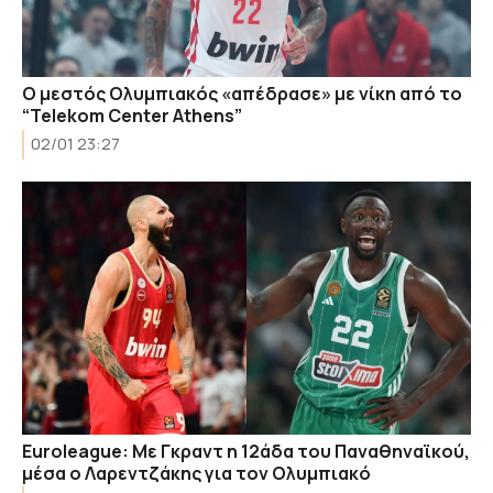
Ο μεστός Ολυμπιακός «απέδρασε» με νίκη από το
“Telekom Center Athens”
02/01 23:27
Euroleague: Με Γκραντ η 12άδα του Παναθηναϊκού,
μέσα ο Λαρεντζάκης για τον Ολυμπιακό