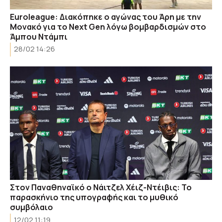
Euroleague: Διακόπηκε ο αγώνας του Άρη με την
Μονακό για το Next Gen λόγω βομβαρδισμών στο
Άμπου Ντάμπι
28/02 14:26
Στον Παναθηναϊκό ο Νάιτζελ Χέιζ-Ντέιβις: Το
παρασκήνιο της υπογραφής και το μυθικό
συμβόλαιο
12/02 11:19