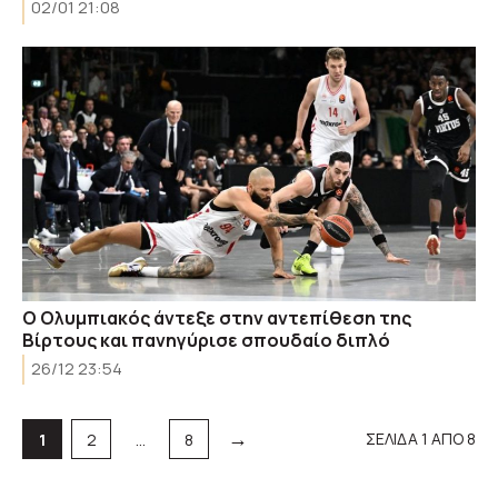
02/01 21:08
Ο Ολυμπιακός άντεξε στην αντεπίθεση της
Βίρτους και πανηγύρισε σπουδαίο διπλό
26/12 23:54
→
Σελίδα
Σελίδα
Σελίδα
ΣΕΛΙΔΑ 1 ΑΠΟ 8
1
2
…
8