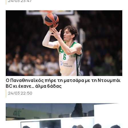
24/03 23:47
Ο Παναθηναϊκός πήρε τη ματσάρα με τη Ντουμπάι
BC κι έκανε… άλμα 6άδας
24/03 22:50