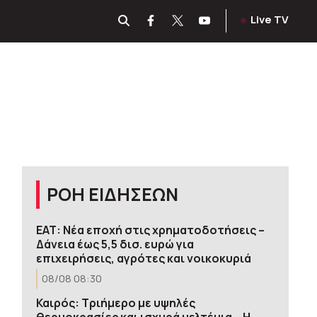
Live TV
ΡΟΗ ΕΙΔΗΣΕΩΝ
ΕΑΤ: Νέα εποχή στις χρηματοδοτήσεις –
Δάνεια έως 5,5 δισ. ευρώ για
επιχειρήσεις, αγρότες και νοικοκυριά
08/08 08:30
Καιρός: Τριήμερο με υψηλές
θερμοκρασίες και ισχυρά μελτέμια – Η