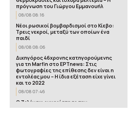
πρόγνωση του Γιώργου Εμμανουήλ
08/08 08:16
Νέοι ρωσικοί βομβαρδισμοί στο Κίεβο:
Τρεις νεκροί, μεταξύ των οποίων ένα
παιδί
08/08 08:06
Δικηγόρος 46χρονης κατηγορούμενης
για τη Marfin στο ΕΡΤnews: Στις
φωτογραφίες της επίθεσης δεν είναι η
εντολέας μου – Η ίδια εξέταση είχε γίνει
και το 2022
08/08 07:46
Ο Ζελένσκι ευχαρίστησε την
αμερικανική Γερουσία για το
νομοσχέδιο επιβολής κυρώσεων στη
Ρωσία
08/08 07:34