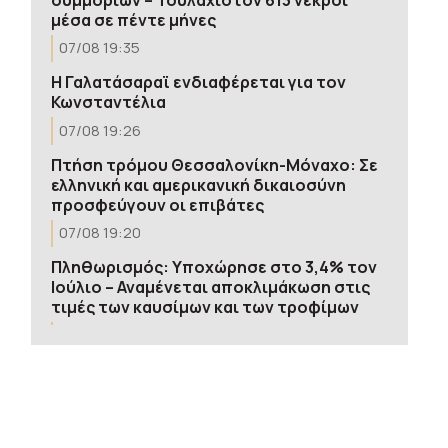
μέσα σε πέντε μήνες
07/08 19:35
Η Γαλατάσαραϊ ενδιαφέρεται για τον
Κωνσταντέλια
07/08 19:26
Πτήση τρόμου Θεσσαλονίκη-Μόναχο: Σε
ελληνική και αμερικανική δικαιοσύνη
προσφεύγουν οι επιβάτες
07/08 19:20
Πληθωρισμός: Υποχώρησε στο 3,4% τον
Ιούλιο – Αναμένεται αποκλιμάκωση στις
τιμές των καυσίμων και των τροφίμων
07/08 19:16
ΕΛ.Α.Σ: Η απροκάλυπτη ώσμωση
δικαστικής αρχής και εκτελεστικής
εξουσίας εκθέτει για άλλη μια φορά την
χώρα διεθνώς