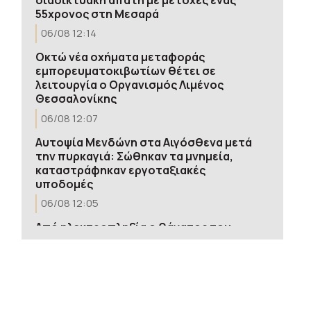
55χρονος στη Μεσαρά
06/08 12:14
Οκτώ νέα οχήματα μεταφοράς
εμπορευματοκιβωτίων θέτει σε
λειτουργία ο Οργανισμός Λιμένος
Θεσσαλονίκης
06/08 12:07
Αυτοψία Μενδώνη στα Αιγόσθενα μετά
την πυρκαγιά: Σώθηκαν τα μνημεία,
καταστράφηκαν εργοταξιακές
υποδομές
06/08 12:05
Από ηλεκτροπληξία ο θάνατος του
72χρονου στα Άνω Λιόσια – Τον είχαν
εγκαταλείψει οι συνεργοί του μετά από
προσπάθεια αφαίρεσης καλωδίων
06/08 12:03