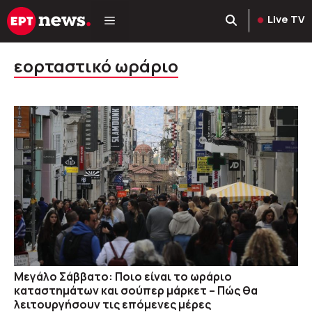
Μετάβαση
Live TV
σε
περιεχόμενο
εορταστικό ωράριο
Μεγάλο Σάββατο: Ποιο είναι το ωράριο
καταστημάτων και σούπερ μάρκετ – Πώς θα
λειτουργήσουν τις επόμενες μέρες