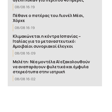
08/08 16:19
Πέθανε ο πατέρας του Λιονέλ Μέσι,
Χόρχε
08/08 16:19
Κλιμακώνεται η κόντρα Ισπανίας –
Ιταλίας για το μεταναστευτικό:
Αμοιβαίοι συνοριακοί έλεγχοι
08/08 16:09
Μελέτη: Νέα μοντέλα ΑΙ εξακολουθούν
να αναπαράγουν φυλετικά και έμφυλα
στερεότυπα στην ιατρική
08/08 16:02
Ο Αύγουστος αφιερωμένος στη Νωτιαία
Μυϊκή Ατροφία – Ένα σπάνιο γενετικό
νόσημα
08/08 16:02