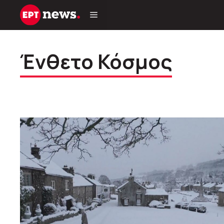
Μετάβαση
σε
περιεχόμενο
Ένθετο Κόσμος