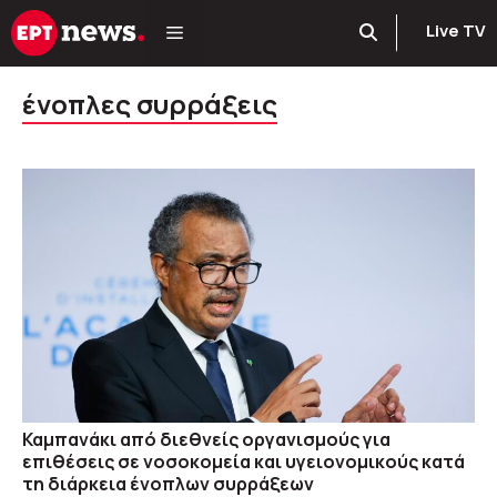
Μετάβαση
Live TV
σε
περιεχόμενο
ένοπλες συρράξεις
Καμπανάκι από διεθνείς οργανισμούς για
επιθέσεις σε νοσοκομεία και υγειονομικούς κατά
τη διάρκεια ένοπλων συρράξεων