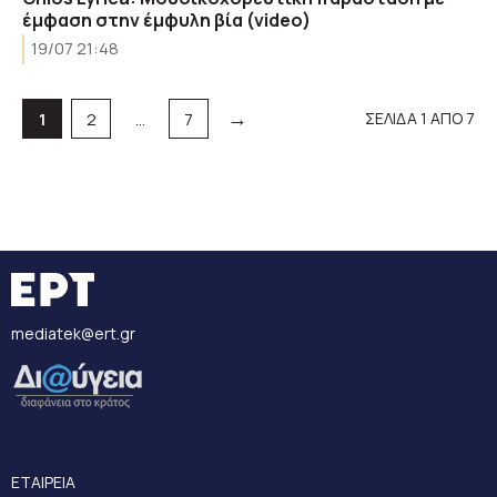
έμφαση στην έμφυλη βία (video)
19/07 21:48
→
Σελίδα
Σελίδα
Σελίδα
ΣΕΛΙΔΑ 1 ΑΠΟ 7
1
2
…
7
mediatek@ert.gr
ΕΤΑΙΡΕΙΑ