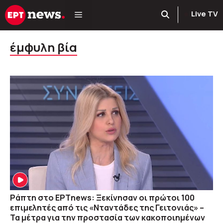
Μετάβαση
Live TV
σε
περιεχόμενο
έμφυλη βία
Ράπτη στο ΕΡΤnews: Ξεκίνησαν οι πρώτοι 100
επιμελητές από τις «Νταντάδες της Γειτονιάς» –
Τα μέτρα για την προστασία των κακοποιημένων