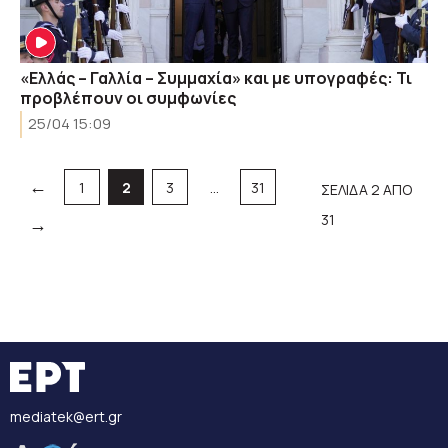
«Ελλάς – Γαλλία – Συμμαχία» και με υπογραφές: Τι
προβλέπουν οι συμφωνίες
25/04 15:09
←
Σελίδα
Σελίδα
Σελίδα
Σελίδα
1
2
3
…
31
ΣΕΛΙΔΑ 2 ΑΠΟ
31
→
mediatek@ert.gr