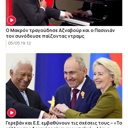
Ο Μακρόν τραγούδησε Αζναβούρ και ο Πασινιάν
τον συνόδευσε παίζοντας ντραμς
05/05 19:12
Γερεβάν και Ε.Ε. εμβαθύνουν τις σχέσεις τους – «Το