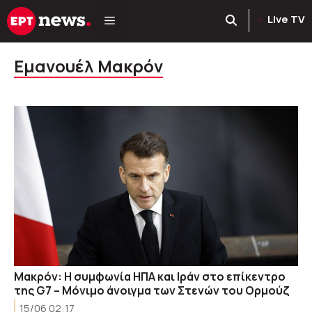
Μετάβαση
Live TV
σε
περιεχόμενο
Εμανουέλ Μακρόν
Μακρόν: Η συμφωνία ΗΠΑ και Ιράν στο επίκεντρο
της G7 – Μόνιμο άνοιγμα των Στενών του Ορμούζ
15/06 02:17