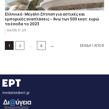
Ελληνικό: Μεγάλη ζήτηση για αστικές και
εμπορικές αναπλάσεις – Άνω των 500 εκατ. ευρώ
τα έσοδα το 2023
04/05 11:23
→
Σελίδα
Σελίδα
Σελίδα
ΣΕΛΙΔΑ 1 ΑΠΟ 6
1
2
…
6
mediatek@ert.gr