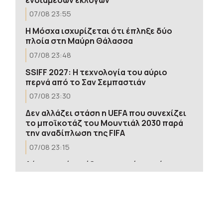
07/08 23:55
Η Μόσχα ισχυρίζεται ότι έπληξε δύο
πλοία στη Μαύρη Θάλασσα
07/08 23:48
SSIFF 2027: Η τεχνολογία του αύριο
περνά από το Σαν Σεμπαστιάν
07/08 23:30
Δεν αλλάζει στάση η UEFA που συνεχίζει
το μποϊκοτάζ του Μουντιάλ 2030 παρά
την αναδίπλωση της FIFA
07/08 23:15
Δύο νεκροί και έξι τραυματίες από
ρωσικά πλήγματα στο
Ντνιπροπετρόφσκ της Ουκρανίας
07/08 23:05
Γερμανία: Ομάδα Ρώσων χάκερ που