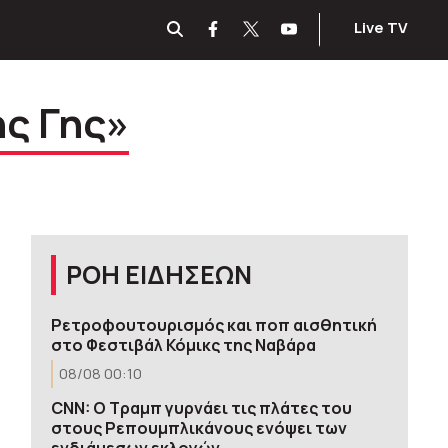
Live TV
ης Γης»
ΡΟΗ ΕΙΔΗΣΕΩΝ
Ρετροφουτουρισμός και ποπ αισθητική
στο Φεστιβάλ Κόμικς της Ναβάρα
08/08 00:10
CNN: Ο Τραμπ γυρνάει τις πλάτες του
στους Ρεπουμπλικάνους ενόψει των
ενδιάμεσων εκλογών