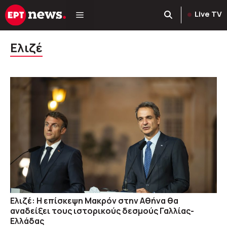
Μετάβαση
Live TV
σε
περιεχόμενο
Ελιζέ
Ελιζέ: Η επίσκεψη Μακρόν στην Αθήνα θα
αναδείξει τους ιστορικούς δεσμούς Γαλλίας-
Ελλάδας