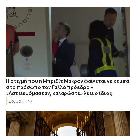
Η στιγμή που η Μπριζίτ Μακρόν φαίνεται να χτυπά
στο πρόσωπο τον Γάλλο πρόεδρο –
«Αστειευόμασταν, χαλαρώστε» λέει ο ίδιος
26/05 11:47