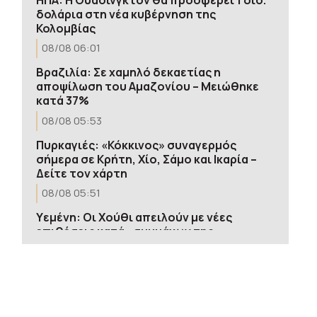
δολάρια στη νέα κυβέρνηση της
Κολομβίας
08/08 06:01
Βραζιλία: Σε χαμηλό δεκαετίας η
αποψίλωση του Αμαζονίου – Μειώθηκε
κατά 37%
08/08 05:53
Πυρκαγιές: «Κόκκινος» συναγερμός
σήμερα σε Κρήτη, Χίο, Σάμο και Ικαρία –
Δείτε τον χάρτη
08/08 05:51
Υεμένη: Οι Χούθι απειλούν με νέες
επιθέσεις κατά «συμμάχων της
Σαουδικής Αραβίας»
08/08 05:36
Βενεζουέλα: Δημοσιογράφοι
καταγγέλλουν περιορισμούς στην