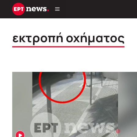
Μετάβαση
σε
περιεχόμενο
εκτροπή οχήματος