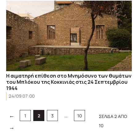
Η αιματηρή επίθεση στο Μνημόσυνο των θυμάτων
του Μπλόκου της Κοκκινιάς στις 24 Σεπτεμβρίου
1944
24/09 07:00
←
Σελίδα
Σελίδα
Σελίδα
Σελίδα
1
2
3
…
10
ΣΕΛΙΔΑ 2 ΑΠΟ
10
→